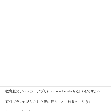
教育機関におけるアカウント管理方法にはどのような選択肢が
ありますか？
教育版(MonacaEducation)と通常版Monacaの詳しい比較表が見
たい
教育版Monaca Educationでアプリのビルドは行えますか？
教育版Monacaを学校に導入したい
MonacaクラウドIDEの動作テスト編
ネットワークの準備
ハードウェアとソフトウェアの準備
教育版のデバッガーアプリ(monaca for study)は何処ですか？
有料プランが納品された後に行うこと（検収の手引き）