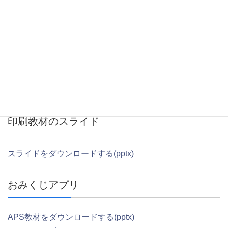
13:00～16:00 Webアプリ制作体験
16:00～：閉講式
※zoom自体は9:15からオープンしております。
資料
印刷教材のスライド
スライドをダウンロードする(pptx)
おみくじアプリ
APS教材をダウンロードする(pptx)