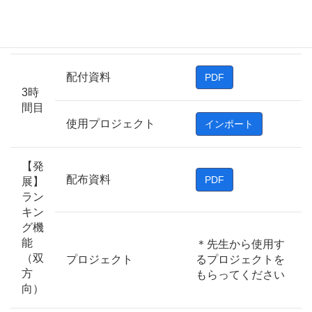
赤
青
緑
モジぷよ画像(zipが解
凍できない場合)
黄
紫
配付資料
PDF
3時
間目
使用プロジェクト
インポート
【発
配布資料
PDF
展】
ラン
キン
グ機
能
＊先生から使用す
（双
プロジェクト
るプロジェクトを
方
もらってください
向）