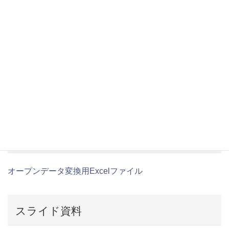
貯金シミュレーション
完成版
地図アプリ
基本編
地図アプリ用ツール
オープンデータ変換用Excelファイル
スライド資料