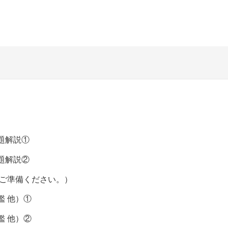
）
問題解説①
問題解説②
各自でご準備ください。）
図鑑 他）①
図鑑 他）②