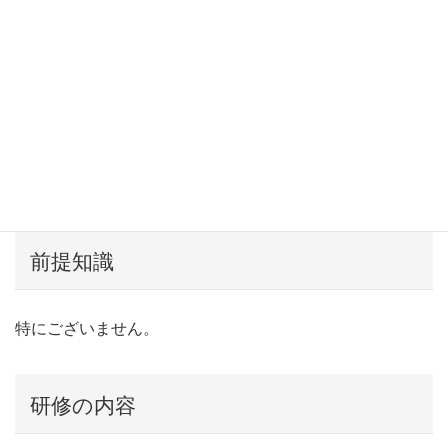
受講対象者
『現在高校で授業を行っている方』および学校の管理職や
教育委員会・教育センターの方。（またはアシアル情報教
育研究所が個別に認めた方）。
前提知識
特にございません。
研修の内容