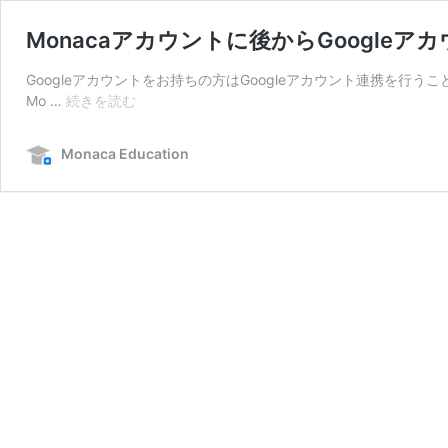
Monacaアカウントに後からGoogle
Googleアカウントをお持ちの方はGoogleアカウント連携を行うこ
Monaca
Mo …
続きを読む
ア
カ
Monaca Education
ウ
ン
ト
に
後
か
ら
Google
ア
カ
ウ
ン
ト
を